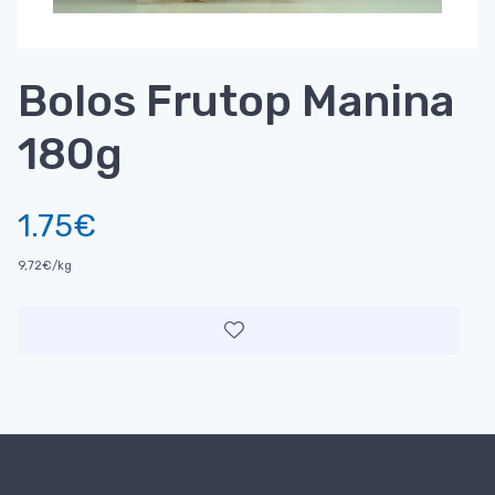
Bolos Frutop Manina
180g
1.75€
9,72€/kg