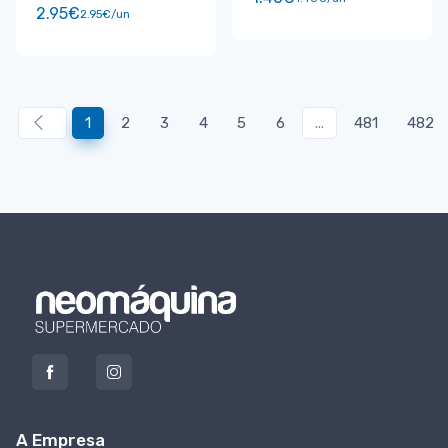
2.95€
2.95€/un
1
2
3
4
5
6
...
481
482
A Empresa