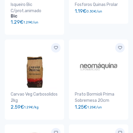
Isqueiro Bic
Fosforos Quinas Prolar
C/prot.animado
1.19€
0.30€/un
Bic
1.29€
1.29€/un
Carvao Veg Carbosolidos
Prato Bormioli Prima
2kg
Sobremesa 20cm
2.59€
1.25€
1.29€/kg
1.25€/un