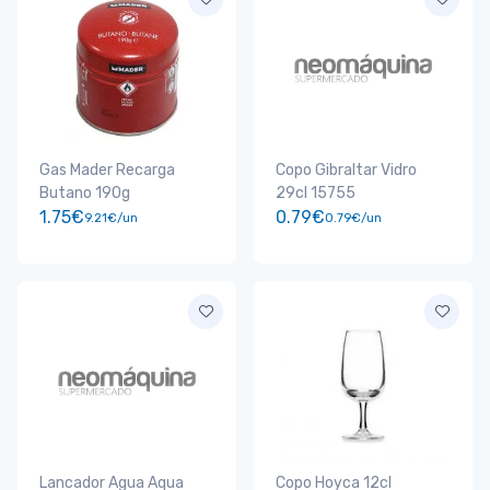
Gas Mader Recarga
Copo Gibraltar Vidro
Butano 190g
29cl 15755
1.75€
0.79€
9.21€/un
0.79€/un
Lancador Agua Aqua
Copo Hoyca 12cl