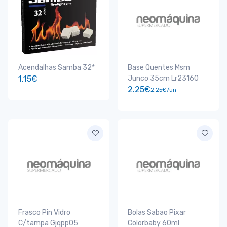
Acendalhas Samba 32*
Base Quentes Msm
1.15€
Junco 35cm Lr23160
2.25€
2.25€/un
Frasco Pin Vidro
Bolas Sabao Pixar
C/tampa Gjqpp05
Colorbaby 60ml