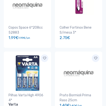
Copos Space 6*208cc
Colher Fortinox Bene
52883
S/mesa 3*
1.99€
2.75€
1.99€/un
Pilhas Varta High 4906
Prato Bormioli Prima
4*
Raso 25cm
Varta
1.40€
1.40€/un