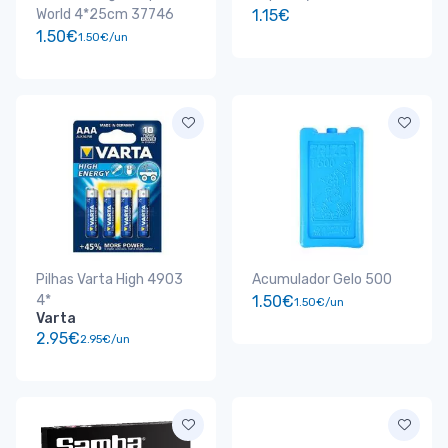
World 4*25cm 37746
1.15€
1.50€
1.50€/un
Pilhas Varta High 4903
Acumulador Gelo 500
4*
1.50€
1.50€/un
Varta
2.95€
2.95€/un