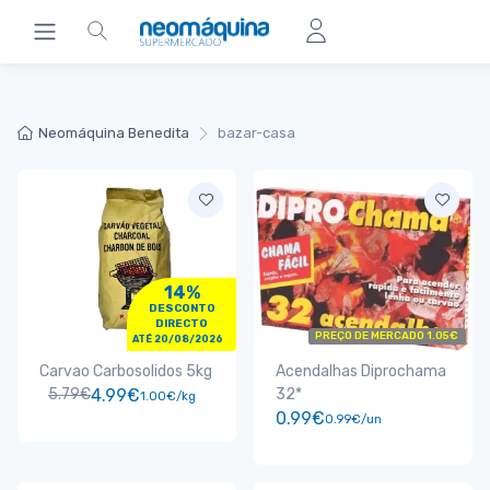
Neomáquina Benedita
bazar-casa
14%
DESCONTO
DIRECTO
PREÇO DE MERCADO 1.05€
ATÉ 20/08/2026
Carvao Carbosolidos 5kg
Acendalhas Diprochama
5.79€
4.99€
32*
1.00€/kg
0.99€
0.99€/un