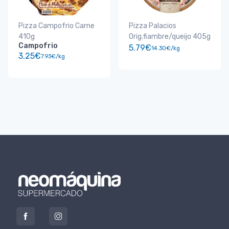
Pizza Campofrio Carne
Pizza Palacios
410g
Orig.fiambre/queijo 405g
Campofrio
5.79€
14.30€/kg
3.25€
7.93€/kg