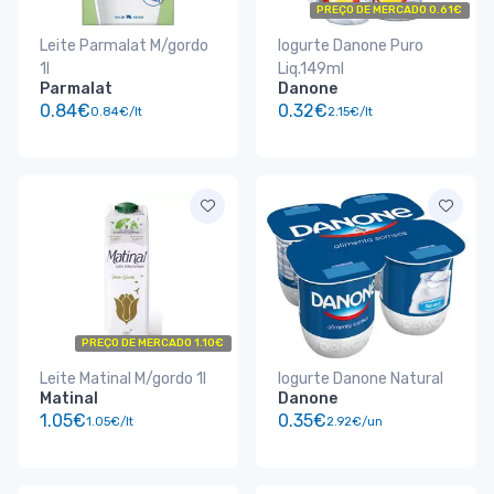
PREÇO DE MERCADO 0.61€
Leite Parmalat M/gordo
Iogurte Danone Puro
1l
Liq.149ml
Parmalat
Danone
0.84€
0.32€
0.84€/lt
2.15€/lt
PREÇO DE MERCADO 1.10€
Leite Matinal M/gordo 1l
Iogurte Danone Natural
Matinal
Danone
1.05€
0.35€
1.05€/lt
2.92€/un