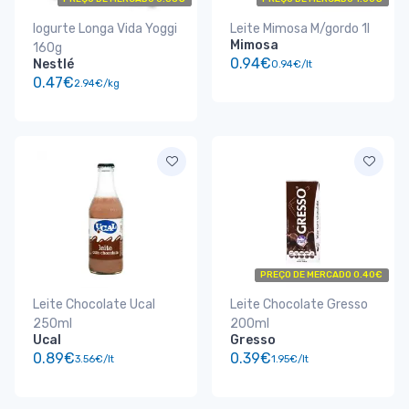
Iogurte Longa Vida Yoggi
Leite Mimosa M/gordo 1l
Mimosa
160g
0.94€
Nestlé
0.94€/lt
0.47€
2.94€/kg
PREÇO DE MERCADO 0.40€
Leite Chocolate Ucal
Leite Chocolate Gresso
250ml
200ml
Ucal
Gresso
0.89€
0.39€
3.56€/lt
1.95€/lt