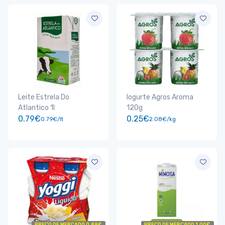
Leite Estrela Do
Iogurte Agros Aroma
Atlantico 1l
120g
0.79€
0.25€
0.79€/lt
2.08€/kg
PREÇO DE MERCADO 0.88€
PREÇO DE MERCADO 1.00€