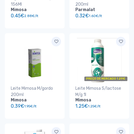
156Ml
200ml
Mimosa
Parmalat
0.45€
0.32€
2.88€/lt
1.60€/lt
PREÇO DE MERCADO 1.29€
Leite Mimosa M/gordo
Leite Mimosa S/lactose
200ml
M/g 1l
Mimosa
Mimosa
0.39€
1.25€
1.95€/lt
1.25€/lt