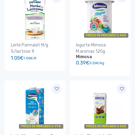
PREÇO DE MERCADO 0.46€
Leite Parmalat M/g
Iogurte Mimosa
S/lactose 1l
M.aromas 120g
Mimosa
1.05€
1.05€/lt
0.39€
3.25€/kg
PREÇO DE MERCADO 0.99€
PREÇO DE MERCADO 0.50€