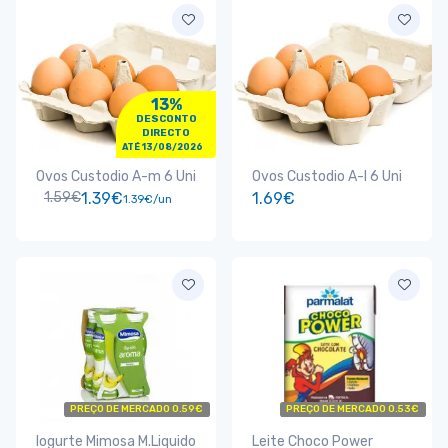
13%
DESCONTO
DIRECTO
ATÉ 13/08/2026
Ovos Custodio A-m 6 Uni
Ovos Custodio A-l 6 Uni
1.59€
1.39€
1.69€
1.39€/un
PREÇO DE MERCADO 0.59€
PREÇO DE MERCADO 0.53€
Iogurte Mimosa M.Liquido
Leite Choco Power