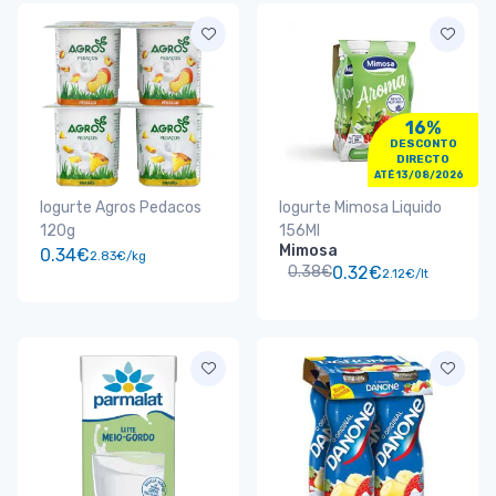
16%
DESCONTO
DIRECTO
ATÉ 13/08/2026
Iogurte Agros Pedacos
Iogurte Mimosa Liquido
120g
156Ml
Mimosa
0.34€
2.83€/kg
0.38€
0.32€
2.12€/lt