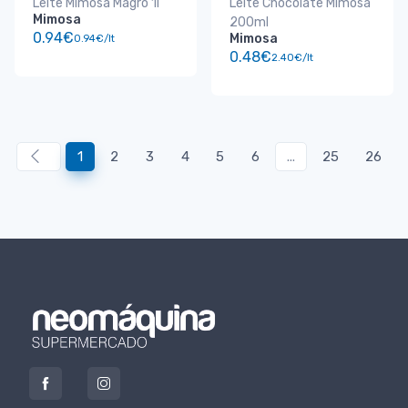
Leite Mimosa Magro 1l
Leite Chocolate Mimosa
Mimosa
200ml
0.94€
Mimosa
0.94€/lt
0.48€
2.40€/lt
1
2
3
4
5
6
...
25
26