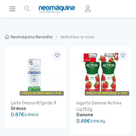
Neomáquina Benedita
lacticinios-e-ovos
PREÇO DE MERCADO 0.91€
PREÇO DE MERCADO 3.39€
Leite Gresso M/gordo 1l
Iogurte Danone Activia
Gresso
Liq.155g
0.87€
Danone
0.87€/lt
0.48€
3.10€/kg