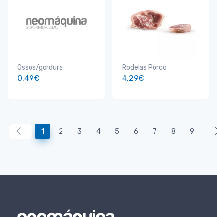
Ossos/gordura
Rodelas Porco
0.49€
4.29€
1
2
3
4
5
6
7
8
9