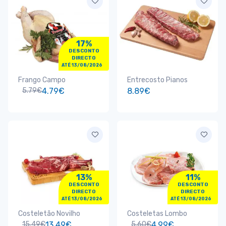
17%
DESCONTO
DIRECTO
ATÉ 13/08/2026
Frango Campo
Entrecosto Pianos
5.79€
4.79€
8.89€
13%
11%
DESCONTO
DESCONTO
DIRECTO
DIRECTO
ATÉ 13/08/2026
ATÉ 13/08/2026
Costeletão Novilho
Costeletas Lombo
15.49€
13.49€
5.60€
4.99€