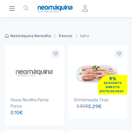
Neomáquina Benedita
frescos
talho
9%
DESCONTO
DIRECTO
ATÉ 13/08/2026
Ossos Novilho Perna
Entremeada Tiras
Porco
5.80€
5.29€
0.10€