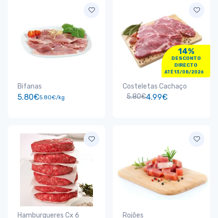
14%
DESCONTO
DIRECTO
ATÉ 13/08/2026
Bifanas
Costeletas Cachaço
5.80€
5.80€
4.99€
5.80€/kg
Hamburgueres Cx 6
Rojões