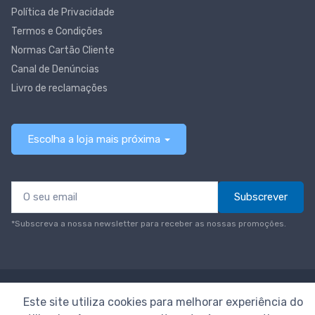
Política de Privacidade
Termos e Condições
Normas Cartão Cliente
Canal de Denúncias
Livro de reclamações
Escolha a loja mais próxima
Subscrever
*Subscreva a nossa newsletter para receber as nossas promoções.
© Todos os direitos reservados
Neomáquina
Este site utiliza cookies para melhorar experiência do