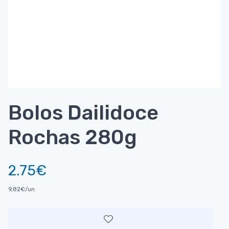
Bolos Dailidoce
Rochas 280g
2.75€
9,82€/un