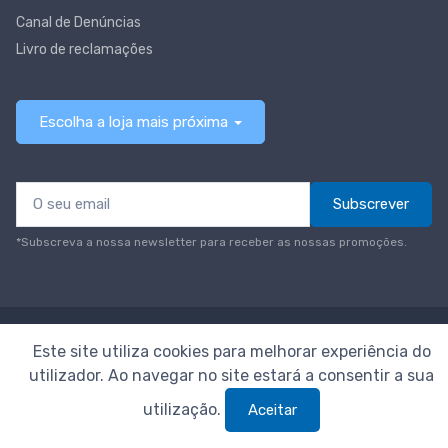
Canal de Denúncias
Livro de reclamações
Escolha a loja mais próxima
Subscrever
*Subscreva a nossa newsletter para receber as nossas promoções.
© Todos os direitos reservados
Neomáquina
Este site utiliza cookies para melhorar experiência do
utilizador. Ao navegar no site estará a consentir a sua
utilização.
Aceitar