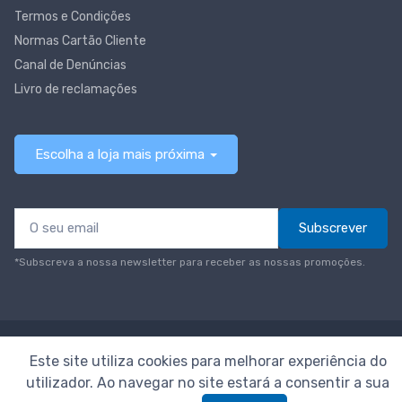
Termos e Condições
Normas Cartão Cliente
Canal de Denúncias
Livro de reclamações
Escolha a loja mais próxima
Subscrever
*Subscreva a nossa newsletter para receber as nossas promoções.
© Todos os direitos reservados
Neomáquina
Este site utiliza cookies para melhorar experiência do
utilizador. Ao navegar no site estará a consentir a sua