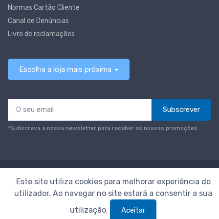
Normas Cartão Cliente
Canal de Denúncias
Livro de reclamações
Escolha a loja mais próxima
Subscrever
*Subscreva a nossa newsletter para receber as nossas promoções.
© Todos os direitos reservados
Neomáquina
Este site utiliza cookies para melhorar experiência do
utilizador. Ao navegar no site estará a consentir a sua
utilização.
Aceitar