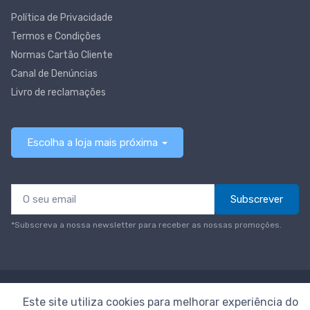
Política de Privacidade
Termos e Condições
Normas Cartão Cliente
Canal de Denúncias
Livro de reclamações
Escolha a loja mais próxima
Subscrever
*Subscreva a nossa newsletter para receber as nossas promoções.
© Todos os direitos reservados
Neomáquina
Este site utiliza cookies para melhorar experiência do