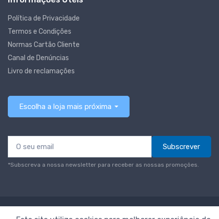
Política de Privacidade
Termos e Condições
Normas Cartão Cliente
Canal de Denúncias
Livro de reclamações
Escolha a loja mais próxima
Subscrever
*Subscreva a nossa newsletter para receber as nossas promoções.
© Todos os direitos reservados
Neomáquina