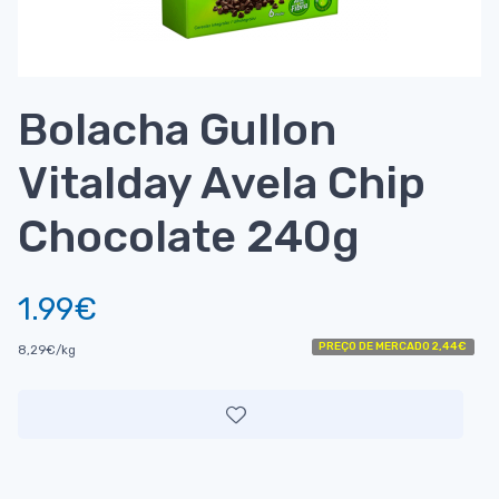
Bolacha Gullon
Vitalday Avela Chip
Chocolate 240g
1.99€
PREÇO DE MERCADO 2,44€
8,29€/kg