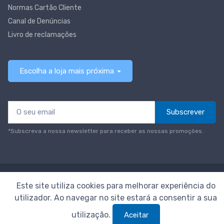
Normas Cartão Cliente
Canal de Denúncias
Livro de reclamações
Escolha a loja mais próxima
Subscrever
*Subscreva a nossa newsletter para receber as nossas promoções.
© Todos os direitos reservados
Neomáquina
Este site utiliza cookies para melhorar experiência do
utilizador. Ao navegar no site estará a consentir a sua
utilização.
Aceitar