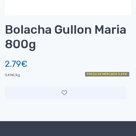
Bolacha Gullon Maria
800g
2.79€
PREÇO DE MERCADO 3,29€
3,49€/kg