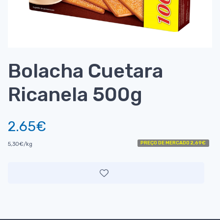
Bolacha Cuetara
Ricanela 500g
2.65€
PREÇO DE MERCADO 2,69€
5,30€/kg