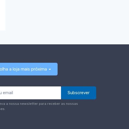
olha a loja mais próxima
Subscrever
eva a nossa newsletter para receber as nossas
es.