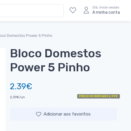
Olá, Inicie sessão
A minha conta
oco Domestos Power 5 Pinho
Bloco Domestos
Power 5 Pinho
2.39€
PREÇO DE MERCADO 2,99€
2,39€/un
Adicionar aos favoritos