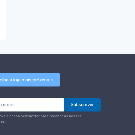
olha a loja mais próxima
Subscrever
eva a nossa newsletter para receber as nossas
es.