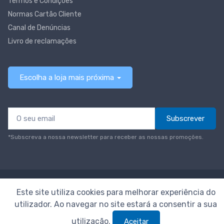
Termos e Condições
Normas Cartão Cliente
Canal de Denúncias
Livro de reclamações
Escolha a loja mais próxima
Subscrever
*Subscreva a nossa newsletter para receber as nossas promoções.
© Todos os direitos reservados
Neomáquina
Este site utiliza cookies para melhorar experiência do
utilizador. Ao navegar no site estará a consentir a sua
utilização.
Aceitar