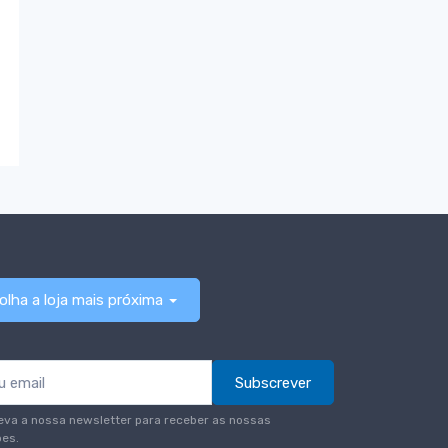
olha a loja mais próxima
Subscrever
eva a nossa newsletter para receber as nossas
es.