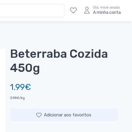
Olá, Inicie sessão
A minha conta
Beterraba Cozida
450g
1.99€
3,98€/kg
Adicionar aos favoritos