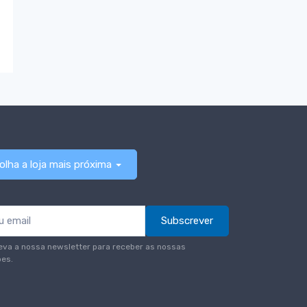
olha a loja mais próxima
Subscrever
eva a nossa newsletter para receber as nossas
es.