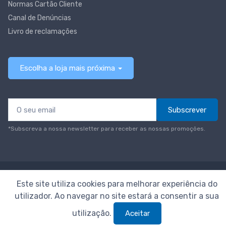
Normas Cartão Cliente
Canal de Denúncias
Livro de reclamações
Escolha a loja mais próxima
Subscrever
*Subscreva a nossa newsletter para receber as nossas promoções.
© Todos os direitos reservados
Neomáquina
Este site utiliza cookies para melhorar experiência do
utilizador. Ao navegar no site estará a consentir a sua
utilização.
Aceitar