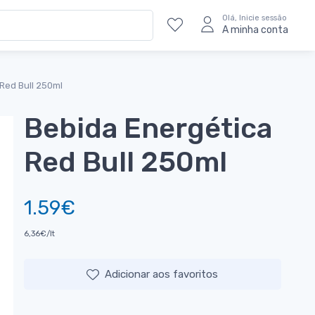
Olá, Inicie sessão
A minha conta
Red Bull 250ml
Bebida Energética
Red Bull 250ml
1.59€
6,36€/lt
Adicionar aos favoritos