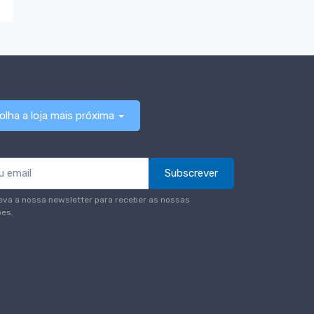
olha a loja mais próxima
Subscrever
eva a nossa newsletter para receber as nossas
es.