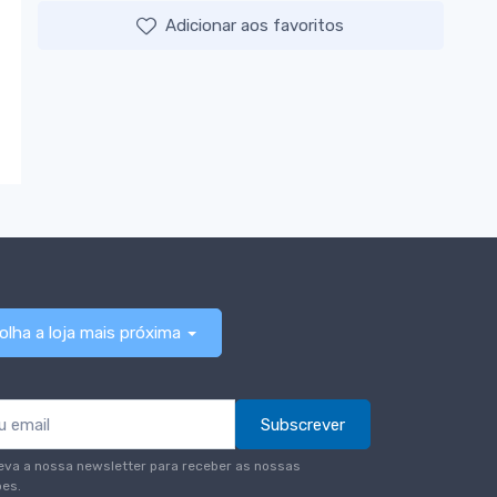
Adicionar aos favoritos
olha a loja mais próxima
Subscrever
eva a nossa newsletter para receber as nossas
es.