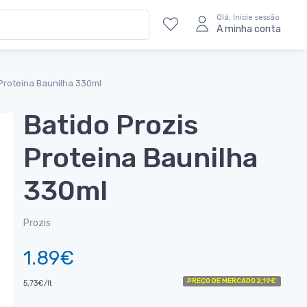
Olá, Inicie sessão
A minha conta
 Proteina Baunilha 330ml
Batido Prozis
Proteina Baunilha
330ml
Prozis
1.89€
PREÇO DE MERCADO 2,19€
5,73€/lt