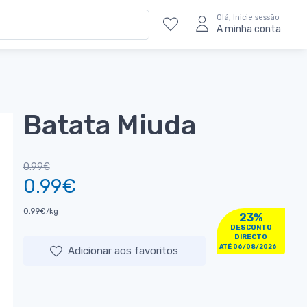
Olá, Inicie sessão
A minha conta
Batata Miuda
0.99€
0.99€
0,99€/kg
23%
DESCONTO
DIRECTO
ATÉ 06/08/2026
Adicionar aos favoritos