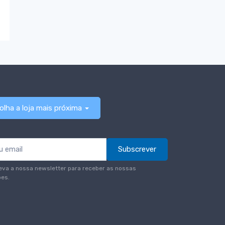
olha a loja mais próxima
Subscrever
eva a nossa newsletter para receber as nossas
es.