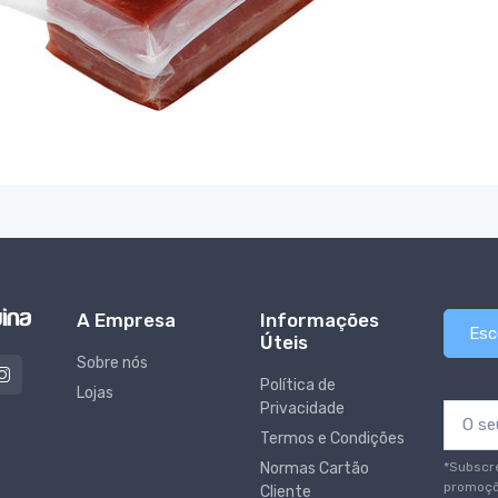
A Empresa
Informações
Esc
Úteis
Sobre nós
Política de
Lojas
Privacidade
Termos e Condições
*Subscr
Normas Cartão
promoçõ
Cliente