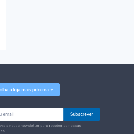
olha a loja mais próxima
Subscrever
eva a nossa newsletter para receber as nossas
es.