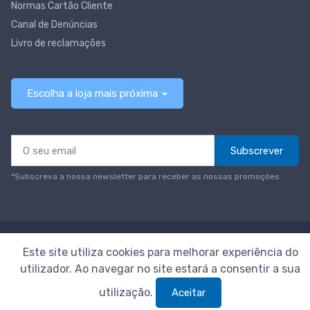
Normas Cartão Cliente
Canal de Denúncias
Livro de reclamações
Escolha a loja mais próxima
Subscrever
*Subscreva a nossa newsletter para receber as nossas promoções.
© Todos os direitos reservados
Neomáquina
Este site utiliza cookies para melhorar experiência do
utilizador. Ao navegar no site estará a consentir a sua
utilização.
Aceitar