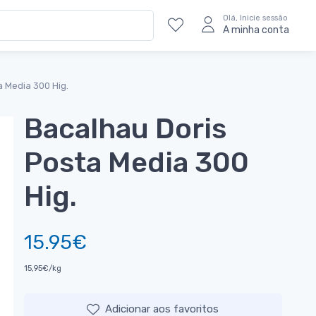
Olá, Inicie sessão
A minha conta
a Media 300 Hig.
Bacalhau Doris
Posta Media 300
Hig.
15.95€
15,95€/kg
Adicionar aos favoritos