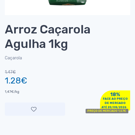
Arroz Caçarola
Agulha 1kg
Caçarola
1.47€
1.28€
1,47€/kg
18%
FACE AO PREÇO
DE MERCADO
ATÉ 20/08/2026
PREÇO DE MERCADO 1,57€