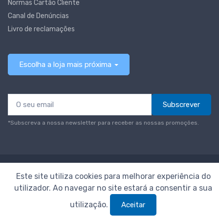
Normas Cartão Cliente
Canal de Denúncias
Livro de reclamações
Escolha a loja mais próxima
Subscrever
*Subscreva a nossa newsletter para receber as nossas promoções.
© Todos os direitos reservados
Neomáquina
Este site utiliza cookies para melhorar experiência do
utilizador. Ao navegar no site estará a consentir a sua
utilização.
Aceitar