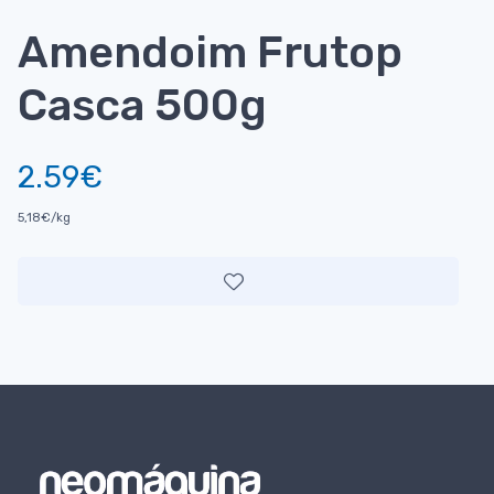
Amendoim Frutop
Casca 500g
2.59€
5,18€/kg