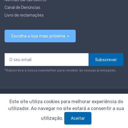
Canal de Denúncias
Livro de reclamações
Escolha a loja mais próxima
Subscrever
*Subscreva a nossa newsletter para receber as nossas promoções.
© Todos os direitos reservados
Neomáquina
Este site utiliza cookies para melhorar experiência do
utilizador. Ao navegar no site estará a consentir a sua
utilização.
Aceitar