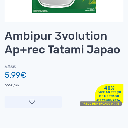
Ambipur 3volution
Ap+rec Tatami Japao
6.95€
5.99€
6,95€/un
40%
FACE AO PREÇO
DE MERCADO
ATÉ 20/08/2026
PREÇO DE MERCADO 9,99€