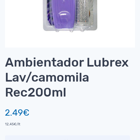
Ambientador Lubrex
Lav/camomila
Rec200ml
2.49€
12,45€/lt