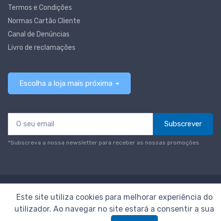
Termos e Condições
Normas Cartão Cliente
Canal de Denúncias
Livro de reclamações
Escolha a loja mais próxima
Subscrever
*Subscreva a nossa newsletter para receber as nossas promoções.
© Todos os direitos reservados
Neomáquina
Este site utiliza cookies para melhorar experiência do
utilizador. Ao navegar no site estará a consentir a sua