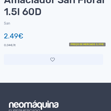
1.5l 60D
San
2.49€
PREÇO DE MERCADO 3,99€
0,04€/lt