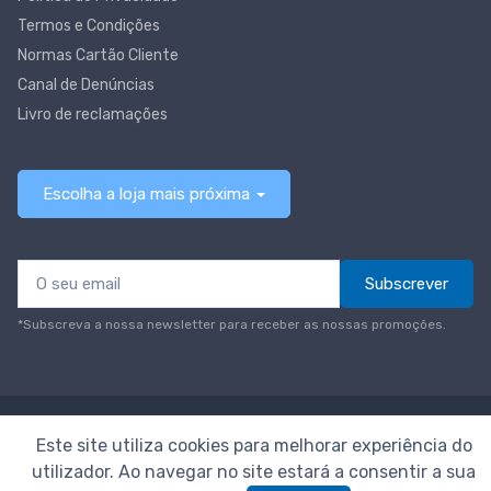
Termos e Condições
Normas Cartão Cliente
Canal de Denúncias
Livro de reclamações
Escolha a loja mais próxima
Subscrever
*Subscreva a nossa newsletter para receber as nossas promoções.
© Todos os direitos reservados
Neomáquina
Este site utiliza cookies para melhorar experiência do
utilizador. Ao navegar no site estará a consentir a sua