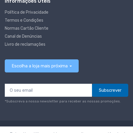
Informações Úteis
Política de Privacidade
Termos e Condições
Normas Cartão Cliente
Canal de Denúncias
Livro de reclamações
Escolha a loja mais próxima
Subscrever
*Subscreva a nossa newsletter para receber as nossas promoções.
© Todos os direitos reservados
Neomáquina