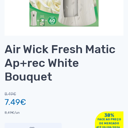
Air Wick Fresh Matic
Ap+rec White
Bouquet
8.49€
7.49€
8,49€/un
38%
FACE AO PREÇO
DE MERCADO
ATÉ 20/08/2026