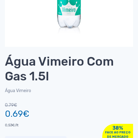
Água Vimeiro Com
Gas 1.5l
Água Vimeiro
0.79€
0.69€
0,53€/lt
38%
FACE AO PREÇO
DE MERCADO