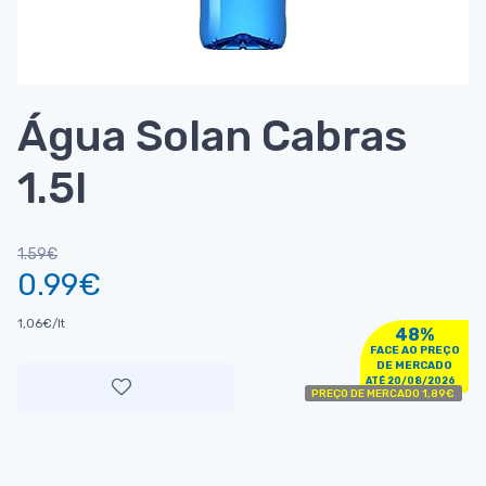
Água Solan Cabras
1.5l
1.59€
0.99€
1,06€/lt
48%
FACE AO PREÇO
DE MERCADO
ATÉ 20/08/2026
PREÇO DE MERCADO 1,89€