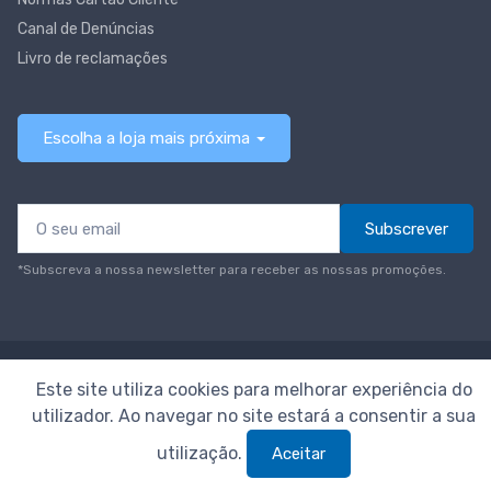
Canal de Denúncias
Livro de reclamações
Escolha a loja mais próxima
Subscrever
*Subscreva a nossa newsletter para receber as nossas promoções.
© Todos os direitos reservados
Neomáquina
Este site utiliza cookies para melhorar experiência do
utilizador. Ao navegar no site estará a consentir a sua
utilização.
Aceitar