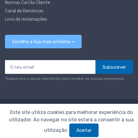
Normas Cartão Cliente
Canal de Denúncias
Livro de reclamações
Escolha a loja mais próxima
Subscrever
*Subscreva a nossa newsletter para receber as nossas promoções.
© Todos os direitos reservados
Neomáquina
Este site utiliza cookies para melhorar experiência do
utilizador. Ao navegar no site estará a consentir a sua
utilização.
Aceitar