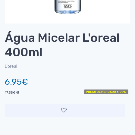
Água Micelar L'oreal
400ml
L'oreal
6.95€
PREÇO DE MERCADO 6,99€
17,38€/lt