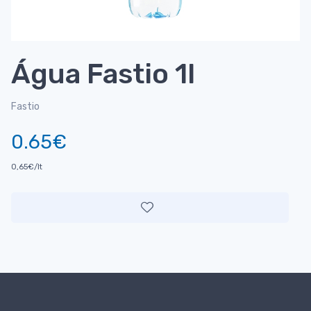
Água Fastio 1l
Fastio
0.65€
0,65€/lt