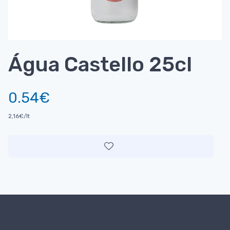
Água Castello 25cl
0.54€
2,16€/lt