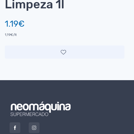
Limpeza 1l
1.19€
1,19€/lt