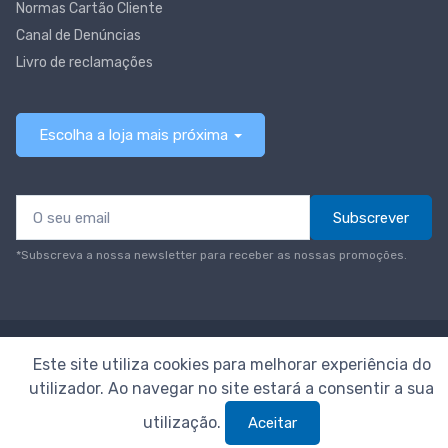
Normas Cartão Cliente
Canal de Denúncias
Livro de reclamações
Escolha a loja mais próxima
Subscrever
*Subscreva a nossa newsletter para receber as nossas promoções.
© Todos os direitos reservados
Neomáquina
Este site utiliza cookies para melhorar experiência do
utilizador. Ao navegar no site estará a consentir a sua
utilização.
Aceitar