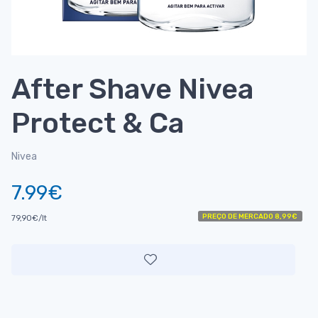
After Shave Nivea
Protect & Ca
Nivea
7.99€
PREÇO DE MERCADO 8,99€
79,90€/lt