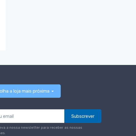
olha a loja mais próxima
Subscrever
eva a nossa newsletter para receber as nossas
es.