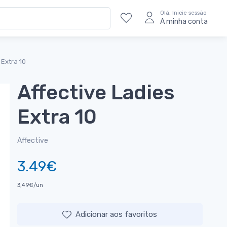
Olá, Inicie sessão
A minha conta
 Extra 10
Affective Ladies
Extra 10
Affective
3.49€
3,49€/un
Adicionar aos favoritos