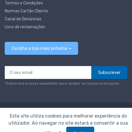
Termos e Condições
Normas Cartão Cliente
Canal de Denúncias
Livro de reclamações
Escolha a loja mais próxima
Subscrever
*Subscreva a nossa newsletter para receber as nossas promoções.
© Todos os direitos reservados
Neomáquina
Este site utiliza cookies para melhorar experiência do
utilizador. Ao navegar no site estará a consentir a sua