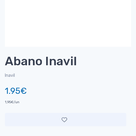
Abano Inavil
Inavil
1.95€
1,95€/un