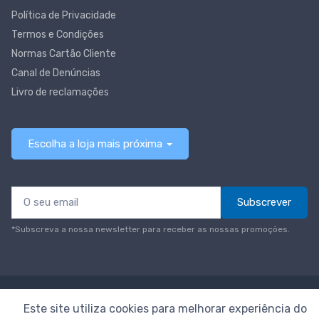
Política de Privacidade
Termos e Condições
Normas Cartão Cliente
Canal de Denúncias
Livro de reclamações
Escolha a loja mais próxima
Subscrever
*Subscreva a nossa newsletter para receber as nossas promoções.
© Todos os direitos reservados
Neomáquina
Este site utiliza cookies para melhorar experiência do