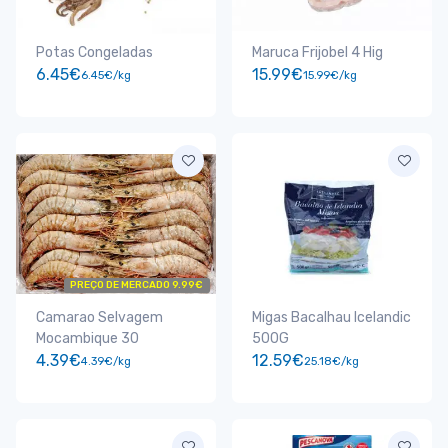
Potas Congeladas
Maruca Frijobel 4 Hig
6.45€
15.99€
6.45€/kg
15.99€/kg
PREÇO DE MERCADO 9.99€
Camarao Selvagem
Migas Bacalhau Icelandic
Mocambique 30
500G
4.39€
12.59€
4.39€/kg
25.18€/kg