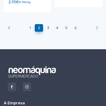
2.95€
8.19€/kg
1
2
3
4
5
6
A Empresa