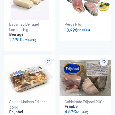
Bacalhau Beiragel
Perca Nilo
Lombos Hig
10.99€
10.99€/kg
Beiragel
27.95€
27.95€/kg
Salada Marisco Frijobel
Caldeirada Frijobel 900g
Frijobel
360g
4.59€
Frijobel
5.10€/kg