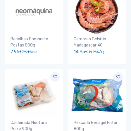
Bacalhau Bomporto
Camarao Gelsitio
Postas 800g
Madagascar 40
7.95€
14.95€
9.94€/un
14.95€/kg
Caldeirada Neutura
Pescada Beiragel Fritar
Peixe 900g
800g