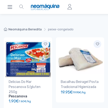
Neomáquina Benedita
peixe-congelado
PREÇO DE MERCADO 1.94€
Delicias Do Mar
Bacalhau Beiragel Posta
Pescanova S/gluten
Tradicional Higienizada
250g
19.95€
19.95€/kg
Pescanova
1.90€
7.60€/kg