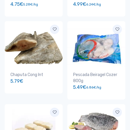
4.75€
4.99€
5.28€/kg
6.24€/kg
Chaputa Cong Int
Pescada Beiragel Cozer
5.79€
800g
5.49€
6.86€/kg