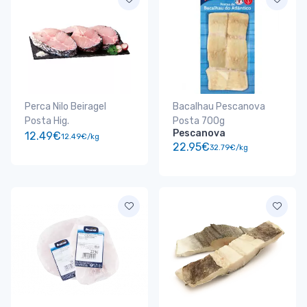
Perca Nilo Beiragel
Bacalhau Pescanova
Posta Hig.
Posta 700g
Pescanova
12.49€
12.49€/kg
22.95€
32.79€/kg