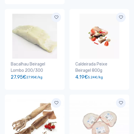
Bacalhau Beiragel
Caldeirada Peixe
Lombo 200/300
Beiragel 800g
27.95€
4.19€
27.95€/kg
5.24€/kg