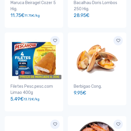
Maruca Beiragel Cozer 5
Bacalhau Doris Lombos
Hig.
250 Hig.
11.75€
28.95€
11.75€/kg
PREÇO DE MERCADO 6.30€
Filetes Pesc.pesc.com
Berbigao Cong.
Limao 400g
9.95€
5.49€
13.72€/kg