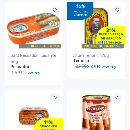
16%
FACE AO PREÇO
ANTERIOR
21%
FACE AO PREÇO
DE MERCADO
ATÉ 20/08/2026
PREÇO DE MERCADO 0.74€
PREÇO DE MERCADO 3.15€
Sard Pescador T.picante
Atum Tenorio 120g
Tenório
56g
2.95€
2.49€
Pescador
19.92€/kg
0.69€
12.32€/kg
11%
DESCONTO