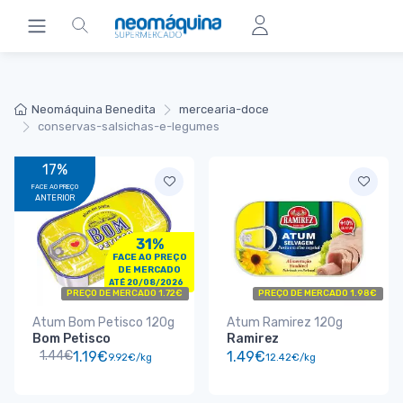
Neomáquina Benedita
mercearia-doce
conservas-salsichas-e-legumes
17%
FACE AO PREÇO
ANTERIOR
31%
FACE AO PREÇO
DE MERCADO
ATÉ 20/08/2026
PREÇO DE MERCADO 1.72€
PREÇO DE MERCADO 1.98€
Atum Bom Petisco 120g
Atum Ramirez 120g
Bom Petisco
Ramirez
1.44€
1.19€
1.49€
9.92€/kg
12.42€/kg