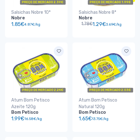
PREÇO DE MERCADO 2.39€
PREÇO DE MERCADO 1.99€
Salsichas Nobre 10*
Salsichas Nobre 8*
Nobre
Nobre
1.85€
1.78€
1.29€
4.87€/kg
3.69€/kg
PREÇO DE MERCADO 2.24€
PREÇO DE MERCADO 2.03€
Atum Bom Petisco
Atum Bom Petisco
Azeite 120g
Natural 120g
Bom Petisco
Bom Petisco
1.99€
1.65€
16.58€/kg
13.75€/kg