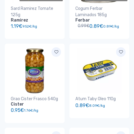
Sard Ramirez Tomate
Cogum Ferbar
125g
Laminados 185g
Ramirez
Ferbar
1.19€
0.99€
0.89€
9.52€/kg
0.89€/kg
Grao Cister Frasco 540g
Atum Taby Oleo 110g
Cister
0.89€
8.09€/kg
0.95€
1.76€/kg