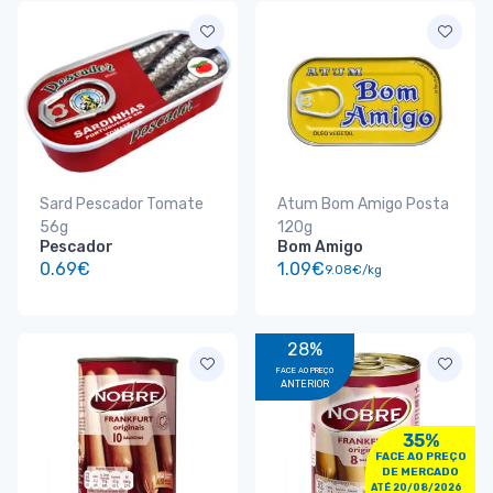
Sard Pescador Tomate
Atum Bom Amigo Posta
56g
120g
Pescador
Bom Amigo
0.69€
1.09€
9.08€/kg
28%
FACE AO PREÇO
ANTERIOR
35%
FACE AO PREÇO
DE MERCADO
ATÉ 20/08/2026