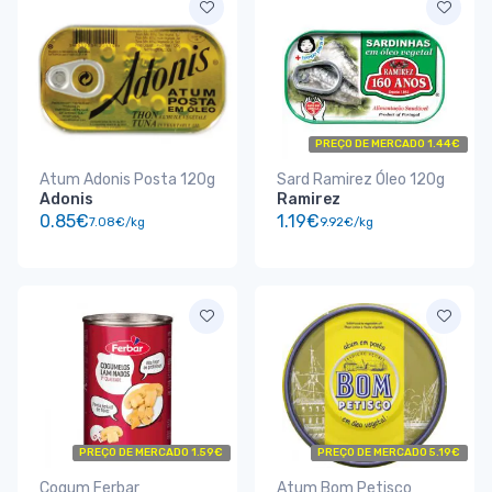
PREÇO DE MERCADO 1.44€
Atum Adonis Posta 120g
Sard Ramirez Óleo 120g
Adonis
Ramirez
0.85€
1.19€
7.08€/kg
9.92€/kg
PREÇO DE MERCADO 1.59€
PREÇO DE MERCADO 5.19€
Cogum Ferbar
Atum Bom Petisco