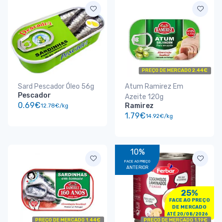
PREÇO DE MERCADO 2.44€
Sard Pescador Óleo 56g
Atum Ramirez Em
Pescador
Azeite 120g
0.69€
Ramirez
12.78€/kg
1.79€
14.92€/kg
10%
FACE AO PREÇO
ANTERIOR
25%
FACE AO PREÇO
DE MERCADO
ATÉ 20/08/2026
PREÇO DE MERCADO 1.44€
PREÇO DE MERCADO 1.19€