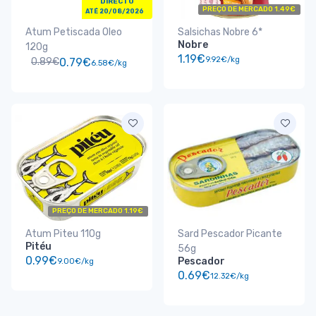
DIRECTO
PREÇO DE MERCADO 1.49€
ATÉ 20/08/2026
Atum Petiscada Oleo
Salsichas Nobre 6*
Nobre
120g
1.19€
9.92€/kg
0.89€
0.79€
6.58€/kg
PREÇO DE MERCADO 1.19€
Atum Piteu 110g
Sard Pescador Picante
Pitéu
56g
0.99€
Pescador
9.00€/kg
0.69€
12.32€/kg