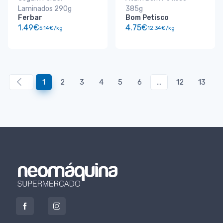
Laminados 290g
385g
Ferbar
Bom Petisco
1.49€
4.75€
5.14€/kg
12.34€/kg
1
2
3
4
5
6
...
12
13