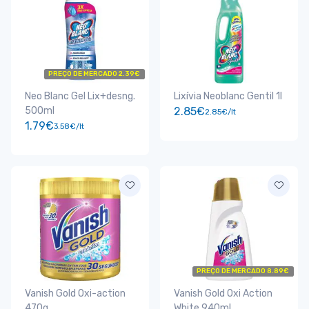
PREÇO DE MERCADO 2.39€
Neo Blanc Gel Lix+desng.
Lixívia Neoblanc Gentil 1l
500ml
2.85€
2.85€/lt
1.79€
3.58€/lt
PREÇO DE MERCADO 8.89€
Vanish Gold Oxi-action
Vanish Gold Oxi Action
470g
White 940ml