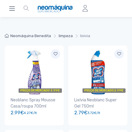
Neomáquina Benedita
limpeza
lixivia
PREÇO DE MERCADO 3.99€
PREÇO DE MERCADO 2.99€
Neoblanc Spray Mousse
Lixívia Neoblanc Super
Casa/roupa 700ml
Gel 750ml
2.99€
2.79€
4.27€/lt
3.72€/lt