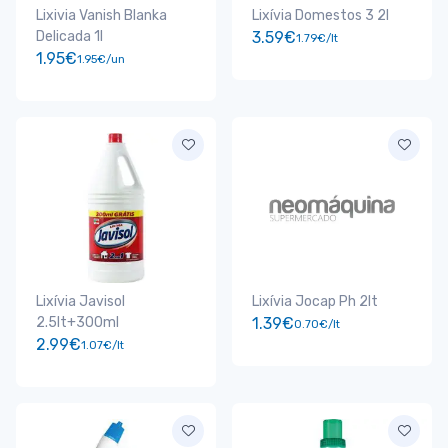
Lixivia Vanish Blanka
Lixívia Domestos 3 2l
Delicada 1l
3.59€
1.79€/lt
1.95€
1.95€/un
Lixívia Javisol
Lixívia Jocap Ph 2lt
2.5lt+300ml
1.39€
0.70€/lt
2.99€
1.07€/lt