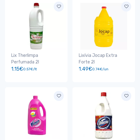
Lix Therlimpa
Lixívia Jocap Extra
Perfumada 2l
Forte 2l
1.15€
1.49€
0.57€/lt
0.74€/un