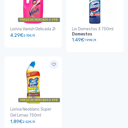
PREÇO DE MERCADO 4.99€
Lixívia Vanish Delicada 2l
Lix Domestos 3 750ml
Domestos
4.29€
2.15€/lt
1.49€
1.99€/lt
PREÇO DE MERCADO 2.49€
Lixívia Neoblanc Super
Gel Limao 750ml
1.89€
2.52€/lt