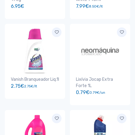
6.95€
7.99€
8.50€/lt
Vanish Branqueador Liq.1l
Lixívia Jocap Extra
2.75€
Forte 1L
2.75€/lt
0.79€
0.79€/un