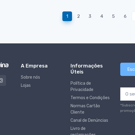
1
2
3
4
5
6
A Empresa
Informações
Esc
Úteis
Sobre nós
Política de
Lojas
Privacidade
Termos e Condições
*Subscr
Normas Cartão
promoçõ
Cliente
Canal de Denúncias
Livro de
reclamações