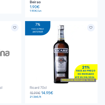
Beirao
1.90€
1.90€/un
7%
FACE AO PREÇO
ANTERIOR
21%
FACE AO PREÇO
DE MERCADO
ATÉ 20/08/2026
PREÇO DE MERCADO 18.99€
cl
Ricard 70cl
14.95€
15.99€
21.36€/lt