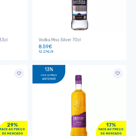
33cl
Vodka Miss Silver 70cl
8.59€
12.27€/lt
13%
FACE AO PREÇO
ANTERIOR
29%
17%
FACE AO PREÇO
FACE AO PREÇO
DE MERCADO
DE MERCADO