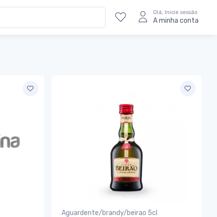
Olá, Inicie sessão
A minha conta
Aguardente/brandy/beirao 5cl