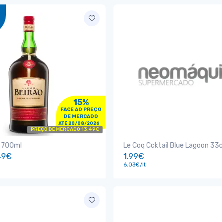
15%
FACE AO PREÇO
DE MERCADO
ATÉ 20/08/2026
PREÇO DE MERCADO 13.49€
o 700ml
Le Coq Ccktail Blue Lagoon 33c
49€
1.99€
6.03€/lt