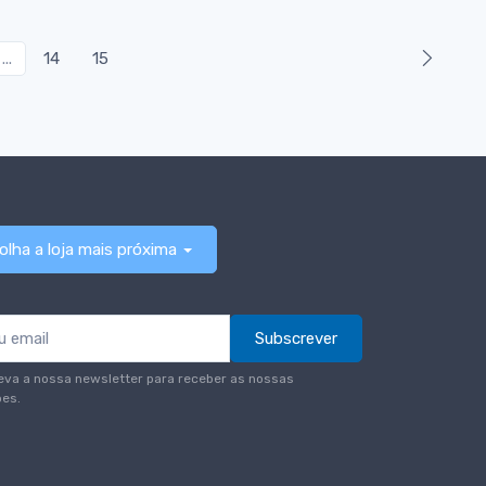
...
14
15
olha a loja mais próxima
Subscrever
eva a nossa newsletter para receber as nossas
es.