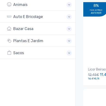
Animais
8%
FACE AO PREÇO
ANTERIOR
Auto E Bricolage
Bazar Casa
Plantas E Jardim
Sacos
Licor Beira
11.
12.45€
16.41€/lt